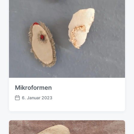
g
:
:
Mikroformen
6. Januar 2023
B
e
i
t
r
a