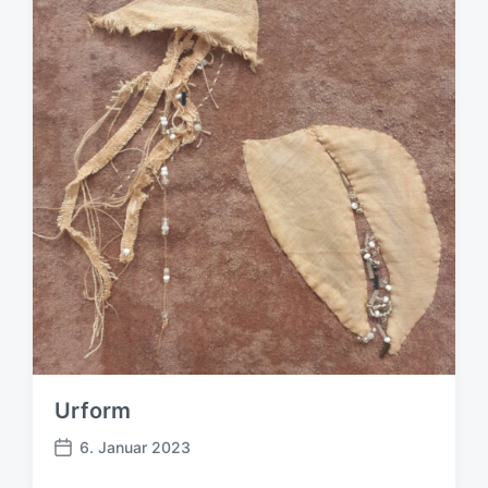
g
s
d
a
t
u
m
Urform
6. Januar 2023
B
e