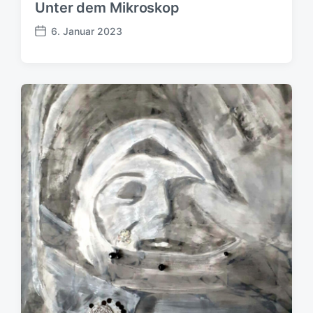
Unter dem Mikroskop
6. Januar 2023
B
e
i
t
r
a
g
s
d
a
t
u
m