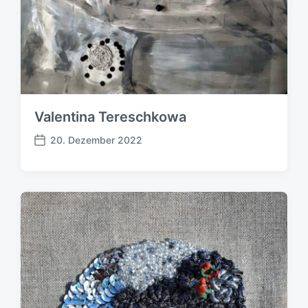
Valentina Tereschkowa
20. Dezember 2022
B
e
i
t
r
a
g
s
d
a
t
u