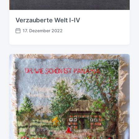
Verzauberte Welt I-IV
17. Dezember 2022
B
e
i
t
r
a
g
s
d
a
t
u
m