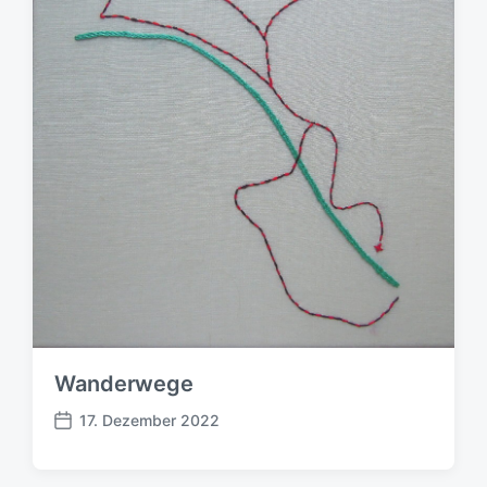
s
d
a
t
u
m
Wanderwege
17. Dezember 2022
B
e
i