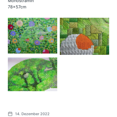
Monostramin
78x57cm
.
14. Dezember 2022
B